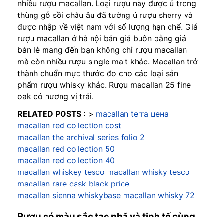
nhiều rượu macallan. Loại rượu này được ủ trong
thùng gỗ sồi châu âu đã tường ủ rượu sherry và
được nhập về việt nam với số lượng hạn chế. Giá
rượu macallan ở hà nội bán giá buôn bằng giá
bán lẻ mang đến bạn không chỉ rượu macallan
mà còn nhiều rượu single malt khác. Macallan trở
thành chuẩn mực thước đo cho các loại sản
phẩm rượu whisky khác. Rượu macallan 25 fine
oak có hương vị trái.
RELATED POSTS :
>
macallan terra цена
macallan red collection cost
macallan the archival series folio 2
macallan red collection 50
macallan red collection 40
macallan whiskey tesco
macallan whisky tesco
macallan rare cask black price
macallan sienna whiskybase
macallan whisky 72
Rượu có màu sắc tao nhã và tinh tế cùng